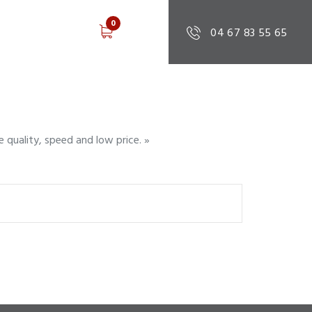
0
0.00 €
04 67 83 55 65
e quality, speed and low price. »