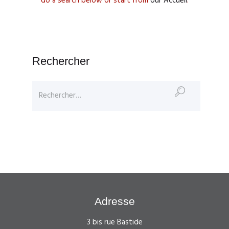
do a search below or start from
our Accueil
.
Rechercher
Rechercher :
Adresse
3 bis rue Bastide