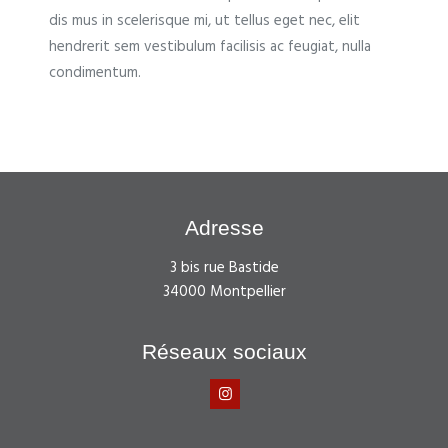
dis mus in scelerisque mi, ut tellus eget nec, elit
hendrerit sem vestibulum facilisis ac feugiat, nulla
condimentum.
Adresse
3 bis rue Bastide
34000 Montpellier
Réseaux sociaux